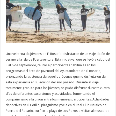
en
un
viaje
de
convivencia
a
Fuerteventura
Una veintena de jóvenes de El Rosario disfrutaron de un viaje de fin de
verano a la isla de Fuerteventura. Esta iniciativa, que se llevó a cabo del
3 al 6 de septiembre, reunió a participantes habituales en los
programas del área de Juventud del Ayuntamiento de El Rosario,
priorizando la asistencia de aquellos jóvenes que no disfrutaron de
esta experiencia en su edición del año pasado. Durante el viaje,
totalmente gratuito para los jóvenes, se pudo disfrutar durante cuatro
días de diferentes excursiones y actividades, fomentando el
compañerismo y la unión entre los menores participantes. Actividades
deportivas en El Cotillo, piragüismo y vela en el Real Club Náutico de
Puerto del Rosario, surf en la playa de Los Pozos o visitas al museo de