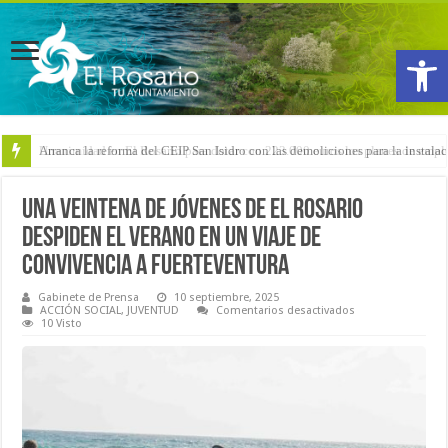
Abrir
Arranca la reforma del CEIP San Isidro con las demoliciones para la instala
Una veintena de jóvenes de El Rosario
despiden el verano en un viaje de
convivencia a Fuerteventura
Gabinete de Prensa
10 septiembre, 2025
en
ACCIÓN SOCIAL
,
JUVENTUD
Comentarios desactivados
Una
10 Visto
veintena
de
jóvenes
de
El
Rosario
despiden
el
verano