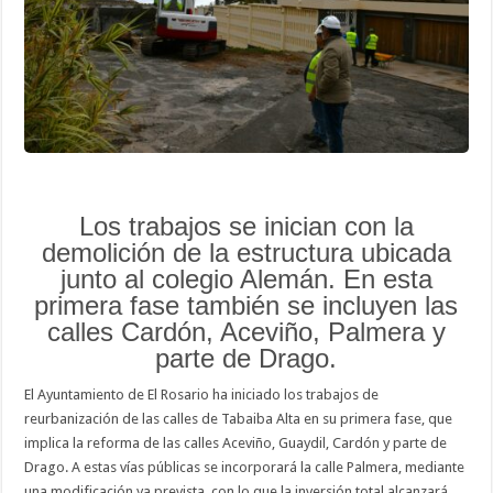
Tabaiba
Alta
Los trabajos se inician con la
demolición de la estructura ubicada
junto al colegio Alemán. En esta
primera fase también se incluyen las
calles Cardón, Aceviño, Palmera y
parte de Drago.
El Ayuntamiento de El Rosario ha iniciado los trabajos de
reurbanización de las calles de Tabaiba Alta en su primera fase, que
implica la reforma de las calles Aceviño, Guaydil, Cardón y parte de
Drago. A estas vías públicas se incorporará la calle Palmera, mediante
una modificación ya prevista, con lo que la inversión total alcanzará