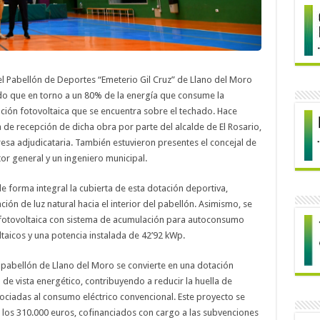
el Pabellón de Deportes “Emeterio Gil Cruz” de Llano del Moro
ido que en torno a un 80% de la energía que consume la
ación fotovoltaica que se encuentra sobre el techado. Hace
a de recepción de dicha obra por parte del alcalde de El Rosario,
presa adjudicataria. También estuvieron presentes el concejal de
tor general y un ingeniero municipal.
e forma integral la cubierta de esta dotación deportiva,
ción de luz natural hacia el interior del pabellón. Asimismo, se
 fotovoltaica con sistema de acumulación para autoconsumo
aicos y una potencia instalada de 42’92 kWp.
l pabellón de Llano del Moro se convierte en una dotación
de vista energético, contribuyendo a reducir la huella de
ociadas al consumo eléctrico convencional. Este proyecto se
a los 310.000 euros, cofinanciados con cargo a las subvenciones