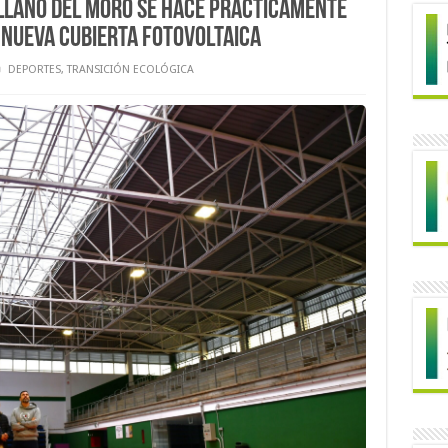
 Llano del Moro se hace prácticamente
 nueva cubierta fotovoltaica
DEPORTES
,
TRANSICIÓN ECOLÓGICA