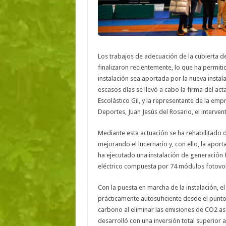
Los trabajos de adecuación de la cubierta d
finalizaron recientemente, lo que ha permit
instalación sea aportada por la nueva instal
escasos días se llevó a cabo la firma del act
Escolástico Gil, y la representante de la em
Deportes, Juan Jesús del Rosario, el interven
Mediante esta actuación se ha rehabilitado d
mejorando el lucernario y, con ello, la aporta
ha ejecutado una instalación de generación
eléctrico compuesta por 74 módulos fotovolt
Con la puesta en marcha de la instalación, e
prácticamente autosuficiente desde el punto 
carbono al eliminar las emisiones de CO2 as
desarrolló con una inversión total superior 