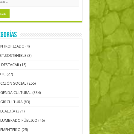
egorías
ANTROPIZADO
(4)
EST.SOSTENIBLE
(3)
A DESTACAR
(15)
OTC
(27)
ACCIÓN SOCIAL
(255)
AGENDA CULTURAL
(334)
AGRICULTURA
(83)
ALCALDÍA
(371)
ALUMBRADO PÚBLICO
(46)
CEMENTERIO
(25)