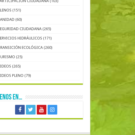
PARTICIPACIÓN CIUDADANA
(103)
PLENOS
(151)
SANIDAD
(60)
SEGURIDAD CIUDADANA
(265)
SERVICIOS HIDRÁULICOS
(171)
TRANSICIÓN ECOLÓGICA
(260)
TURISMO
(25)
VIDEOS
(265)
VIDEOS PLENO
(79)
UENOS EN…