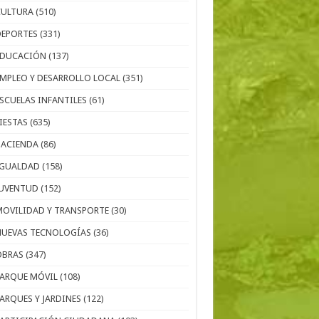
CULTURA
(510)
DEPORTES
(331)
EDUCACIÓN
(137)
EMPLEO Y DESARROLLO LOCAL
(351)
ESCUELAS INFANTILES
(61)
IESTAS
(635)
HACIENDA
(86)
IGUALDAD
(158)
JUVENTUD
(152)
MOVILIDAD Y TRANSPORTE
(30)
NUEVAS TECNOLOGÍAS
(36)
OBRAS
(347)
PARQUE MÓVIL
(108)
PARQUES Y JARDINES
(122)