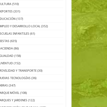
CULTURA
(510)
DEPORTES
(331)
EDUCACIÓN
(137)
EMPLEO Y DESARROLLO LOCAL
(352)
ESCUELAS INFANTILES
(61)
IESTAS
(635)
HACIENDA
(86)
IGUALDAD
(158)
JUVENTUD
(152)
MOVILIDAD Y TRANSPORTE
(30)
NUEVAS TECNOLOGÍAS
(36)
OBRAS
(347)
PARQUE MÓVIL
(108)
PARQUES Y JARDINES
(122)