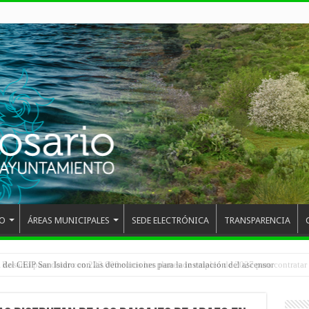
O
ÁREAS MUNICIPALES
SEDE ELECTRÓNICA
TRANSPARENCIA
 del CEIP San Isidro con las demoliciones para la instalación del ascensor