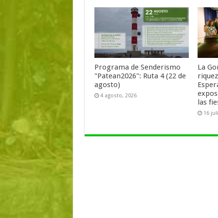
Programa de Senderismo
La Go
"Patean2026": Ruta 4 (22 de
rique
agosto)
Esper
expos
4 agosto, 2026
las fi
16 jul