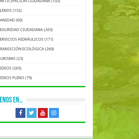
PARTICIPACIÓN CIUDADANA
(103)
PLENOS
(152)
SANIDAD
(60)
SEGURIDAD CIUDADANA
(265)
SERVICIOS HIDRÁULICOS
(171)
TRANSICIÓN ECOLÓGICA
(260)
TURISMO
(25)
VIDEOS
(265)
VIDEOS PLENO
(79)
UENOS EN…