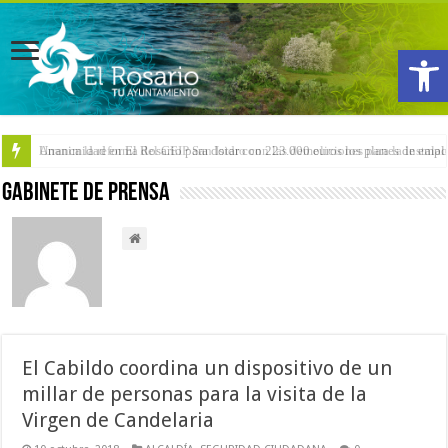
Abrir
Arranca la reforma del CEIP San Isidro con las demoliciones para la instala
Gabinete de Prensa
El Cabildo coordina un dispositivo de un
millar de personas para la visita de la
Virgen de Candelaria