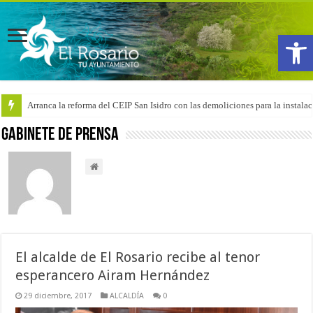
Abrir
Arranca la reforma del CEIP San Isidro con las demoliciones para la instala
Gabinete de Prensa
El alcalde de El Rosario recibe al tenor
esperancero Airam Hernández
29 diciembre, 2017
ALCALDÍA
0