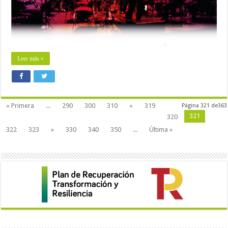
Leer más »
« Primera
...
290
300
310
«
319
Página 321 de363
321
320
322
323
»
330
340
350
...
Última »