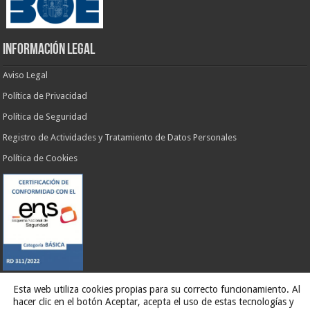
INFORMACIÓN LEGAL
Aviso Legal
Política de Privacidad
Política de Seguridad
Registro de Actividades y Tratamiento de Datos Personales
Política de Cookies
Esta web utiliza cookies propias para su correcto funcionamiento. Al
hacer clic en el botón Aceptar, acepta el uso de estas tecnologías y
Web desarrollada por
G13 Estudio Creativo