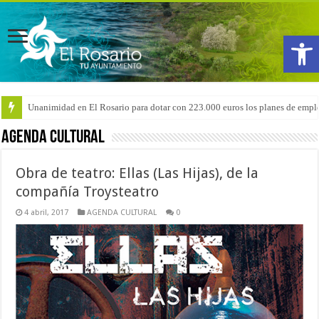
Abrir
Unanimidad en El Rosario para dotar con 223.000 euros los planes de emple
Arranca la reforma del CEIP San Isidro con las demoliciones para la instala
AGENDA CULTURAL
Obra de teatro: Ellas (Las Hijas), de la
compañía Troysteatro
4 abril, 2017
AGENDA CULTURAL
0