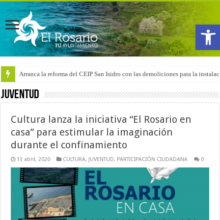
Abrir
Arranca la reforma del CEIP San Isidro con las demoliciones para la instala
El pentacampeón del mundo, Maikel Melero, en el Freestyle Zombies de L
JUVENTUD
Cultura lanza la iniciativa “El Rosario en
casa” para estimular la imaginación
durante el confinamiento
13 abril, 2020
CULTURA
,
JUVENTUD
,
PARTICIPACIÓN CIUDADANA
0