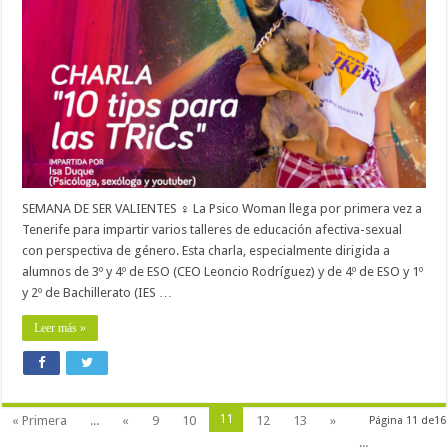
SEMANA DE SER VALIENTES ♀ La Psico Woman llega por primera vez a
Tenerife para impartir varios talleres de educación afectiva-sexual
con perspectiva de género. Esta charla, especialmente dirigida a
alumnos de 3º y 4º de ESO (CEO Leoncio Rodríguez) y de 4º de ESO y 1º
y 2º de Bachillerato (IES …
Leer más »
11
« Primera
...
«
9
10
12
13
»
Página 11 de16
...