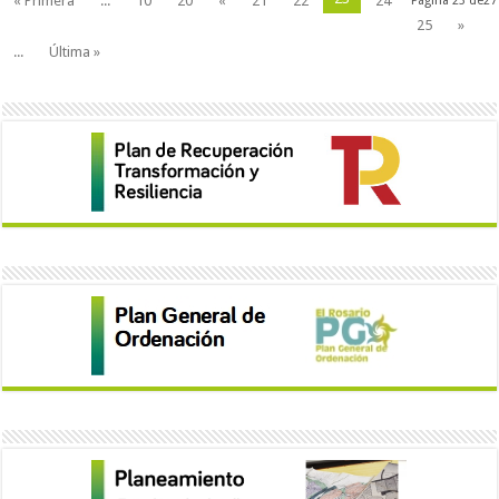
« Primera
...
10
20
«
21
22
24
Página 23 de27
25
»
...
Última »