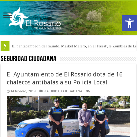
Abrir
El pentacampeón del mundo, Maikel Melero, en el Freestyle Zombies de L
SEGURIDAD CIUDADANA
El Ayuntamiento de El Rosario dota de 16
chalecos antibalas a su Policía Local
14 febrero, 2019
SEGURIDAD CIUDADANA
0