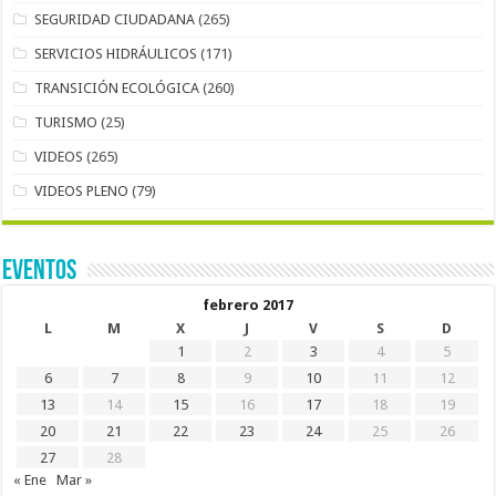
SEGURIDAD CIUDADANA
(265)
SERVICIOS HIDRÁULICOS
(171)
TRANSICIÓN ECOLÓGICA
(260)
TURISMO
(25)
VIDEOS
(265)
VIDEOS PLENO
(79)
EVENTOS
febrero 2017
L
M
X
J
V
S
D
1
2
3
4
5
6
7
8
9
10
11
12
13
14
15
16
17
18
19
20
21
22
23
24
25
26
27
28
« Ene
Mar »