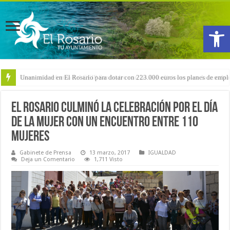
Abrir
Arranca la reforma del CEIP San Isidro con las demoliciones para la instala
El Rosario culminó la celebración por el Día
de la Mujer con un encuentro entre 110
mujeres
Gabinete de Prensa
13 marzo, 2017
IGUALDAD
Deja un Comentario
1,711 Visto