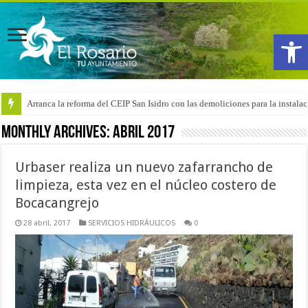
Abrir
Arranca la reforma del CEIP San Isidro con las demoliciones para la instala
Monthly Archives:
abril 2017
Urbaser realiza un nuevo zafarrancho de
limpieza, esta vez en el núcleo costero de
Bocacangrejo
28 abril, 2017
SERVICIOS HIDRÁULICOS
0