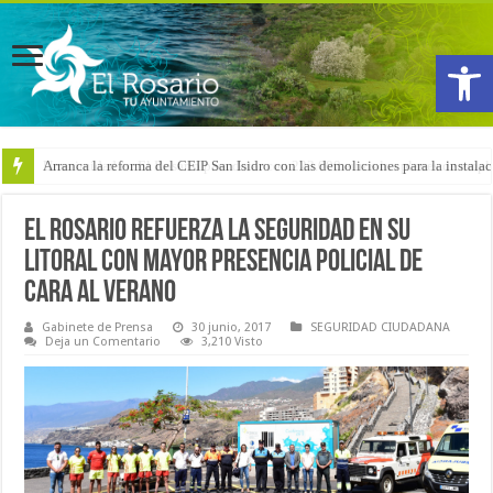
Abrir
Arranca la reforma del CEIP San Isidro con las demoliciones para la instala
El Rosario refuerza la seguridad en su
litoral con mayor presencia policial de
cara al verano
Gabinete de Prensa
30 junio, 2017
SEGURIDAD CIUDADANA
Deja un Comentario
3,210 Visto