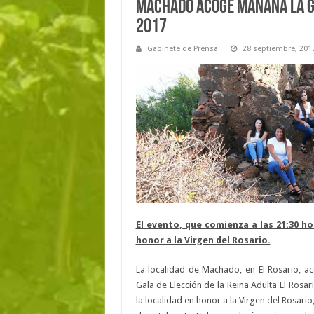
Machado acoge mañana la Gal
2017
Gabinete de Prensa
28 septiembre, 201
El evento, que comienza a las 21:30 
honor a la Virgen del Rosario.
La localidad de Machado, en El Rosario, a
Gala de Elección de la Reina Adulta El Rosar
la localidad en honor a la Virgen del Rosari