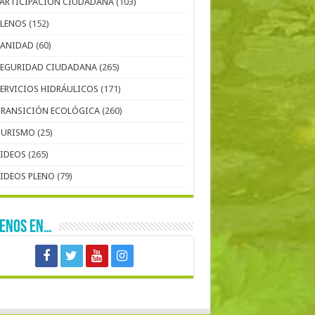
PARTICIPACIÓN CIUDADANA
(103)
PLENOS
(152)
SANIDAD
(60)
SEGURIDAD CIUDADANA
(265)
SERVICIOS HIDRÁULICOS
(171)
TRANSICIÓN ECOLÓGICA
(260)
TURISMO
(25)
VIDEOS
(265)
VIDEOS PLENO
(79)
UENOS EN…