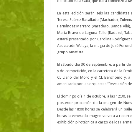
de octubre. La Gala, que dará comienzo a la
En esta edición serán seis las candidatas
Teresa Suárez Bacallado (Machado), Zuleima
Hernández Marrero (Varadero, Banda Allá),
Marta Bravo de Laguna Tallo (Radazul, Tabaib
estará presentado por Carolina Rodríguez y
Asociación Walaya, la magia de José Foronda
grupo Amatista.
El sábado día 30 de septiembre, a partir de
y de competición, en la carretera de la Ermi
CL Llano del Moro y el CL Benchomo y, a p
amenizada por las orquestas “Revelación d
El domingo día 1 de octubre, a las 12:30, se 
posterior procesión de la imagen de Nues
Desde las 18:00 horas se celebrará un baile
horas la venerada imagen volverá a recorrer
exhibición pirotécnica a cargo de los Herma