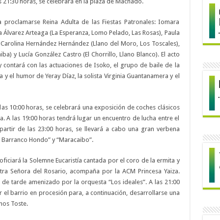
s 21:30 horas, se celebrará en la plaza de Machado.
 a proclamarse Reina Adulta de las Fiestas Patronales: Iomara
 Álvarez Arteaga (La Esperanza, Lomo Pelado, Las Rosas), Paula
 Carolina Hernández Hernández (Llano del Moro, Los Toscales),
a) y Lucía González Castro (El Chorrillo, Llano Blanco). El acto
 contará con las actuaciones de Isoko, el grupo de baile de la
 y el humor de Yeray Díaz, la solista Virginia Guantanamera y el
 las 10:00 horas, se celebrará una exposición de coches clásicos
ta. A las 19:00 horas tendrá lugar un encuentro de lucha entre el
artir de las 23:00 horas, se llevará a cabo una gran verbena
e Barranco Hondo” y “Maracaibo”.
oficiará la Solemne Eucaristía cantada por el coro de la ermita y
tra Señora del Rosario, acompaña por la ACM Princesa Yaiza.
 de tarde amenizado por la orquesta “Los ideales”. A las 21:00
 el barrio en procesión para, a continuación, desarrollarse una
nos Toste.