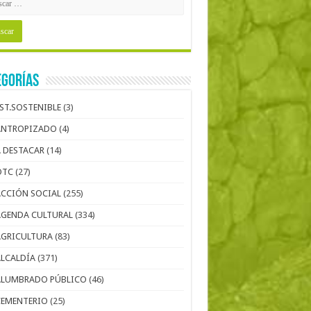
egorías
EST.SOSTENIBLE
(3)
ANTROPIZADO
(4)
A DESTACAR
(14)
OTC
(27)
ACCIÓN SOCIAL
(255)
AGENDA CULTURAL
(334)
AGRICULTURA
(83)
ALCALDÍA
(371)
ALUMBRADO PÚBLICO
(46)
CEMENTERIO
(25)