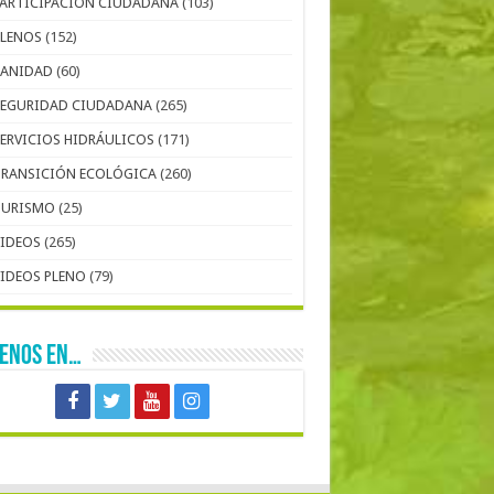
PARTICIPACIÓN CIUDADANA
(103)
PLENOS
(152)
SANIDAD
(60)
SEGURIDAD CIUDADANA
(265)
SERVICIOS HIDRÁULICOS
(171)
TRANSICIÓN ECOLÓGICA
(260)
TURISMO
(25)
VIDEOS
(265)
VIDEOS PLENO
(79)
UENOS EN…