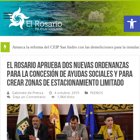
Abrir
Arranca la reforma del CEIP San Isidro con las demoliciones para la instala
El Rosario aprueba dos nuevas ordenanzas
para la concesión de ayudas sociales y para
crear zonas de estacionamiento limitado
Gabinete de Prensa
4 octubre, 2019
PLENOS
Deja un Comentario
1,964 Visto