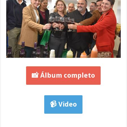
📸 Álbum completo
📹 Video