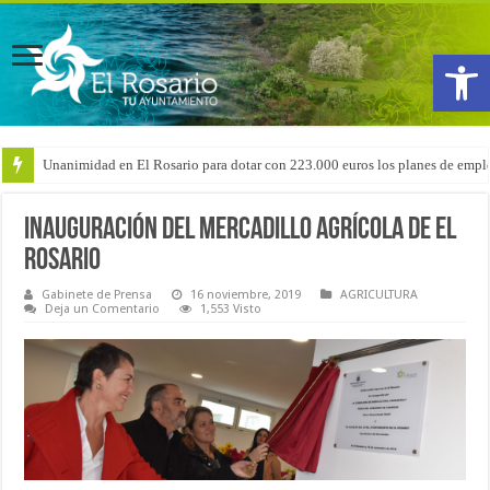
Abrir
Arranca la reforma del CEIP San Isidro con las demoliciones para la instala
Inauguración del Mercadillo Agrícola de El
Rosario
Gabinete de Prensa
16 noviembre, 2019
AGRICULTURA
Deja un Comentario
1,553 Visto