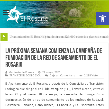
Abrir
Arranca la reforma del CEIP San Isidro con las demoliciones para la instala
La próxima semana comienza la campaña de
fumigación de la red de saneamiento de El
Rosario
Gabinete de Prensa
22 mayo, 2020
TRANSICIÓN ECOLÓGICA
Deja un Comentario
2,298 Visto
El Ayuntamiento de El Rosario, a través de la Concejalía de Transición
Ecológica que dirige el edil Fidel Vázquez (SsP), llevará a cabo, entre el
lunes 25 y el jueves 28 de mayo, la campaña de fumigación y
desinsectación de la red de saneamiento de los núcleos de Radazul,
Costanera, Tabaiba, Llano Blanco, El Chorrillo y La Esperanza. Estos