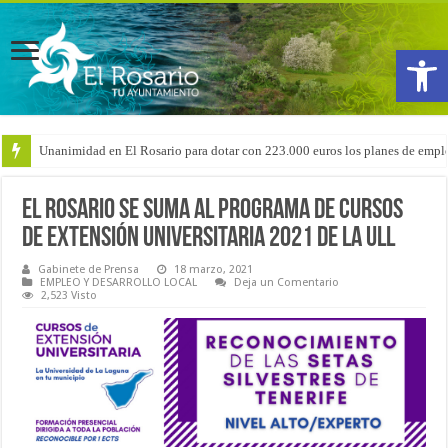
Abrir
Arranca la reforma del CEIP San Isidro con las demoliciones para la instala
El Rosario se suma al Programa de Cursos
de Extensión Universitaria 2021 de la ULL
Gabinete de Prensa
18 marzo, 2021
EMPLEO Y DESARROLLO LOCAL
Deja un Comentario
2,523 Visto