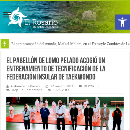
Abrir
El pentacampeón del mundo, Maikel Melero, en el Freestyle Zombies de L
El pabellón de Lomo Pelado acogió un
entrenamiento de tecnificación de la
Federación Insular de Taekwondo
Gabinete de Prensa
22 marzo, 2021
DEPORTES
Deja un Comentario
1,625 Visto