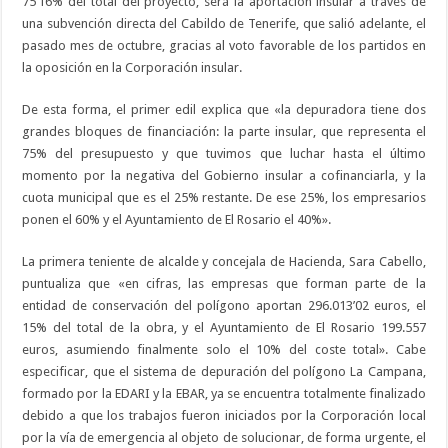
75’16% del total del proyecto, será la aportación insular a través de
una subvención directa del Cabildo de Tenerife, que salió adelante, el
pasado mes de octubre, gracias al voto favorable de los partidos en
la oposición en la Corporación insular.
De esta forma, el primer edil explica que «la depuradora tiene dos
grandes bloques de financiación: la parte insular, que representa el
75% del presupuesto y que tuvimos que luchar hasta el último
momento por la negativa del Gobierno insular a cofinanciarla, y la
cuota municipal que es el 25% restante. De ese 25%, los empresarios
ponen el 60% y el Ayuntamiento de El Rosario el 40%».
La primera teniente de alcalde y concejala de Hacienda, Sara Cabello,
puntualiza que «en cifras, las empresas que forman parte de la
entidad de conservación del polígono aportan 296.013’02 euros, el
15% del total de la obra, y el Ayuntamiento de El Rosario 199.557
euros, asumiendo finalmente solo el 10% del coste total». Cabe
especificar, que el sistema de depuración del polígono La Campana,
formado por la EDARI y la EBAR, ya se encuentra totalmente finalizado
debido a que los trabajos fueron iniciados por la Corporación local
por la vía de emergencia al objeto de solucionar, de forma urgente, el