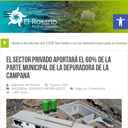
Abrir
Arranca la reforma del CEIP San Isidro con las demoliciones para la instala
El sector privado aportará el 60% de la
parte municipal de la depuradora de La
Campana
Gabinete de Prensa
9 junio, 2021
HACIENDA
,
SERVICIOS HIDRÁULICOS
Deja un Comentario
1,461 Visto