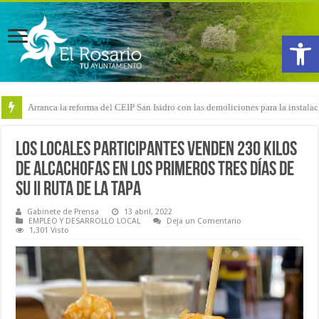
Abrir
El pentacampeón del mundo, Maikel Melero, en el Freestyle Zombies de L
Los locales participantes venden 230 kilos
de alcachofas en los primeros tres días de
su II Ruta de la Tapa
Gabinete de Prensa
13 abril, 2022
EMPLEO Y DESARROLLO LOCAL
Deja un Comentario
1,301 Visto