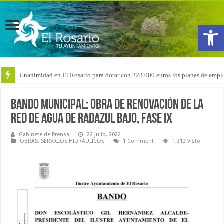
Abrir
Arranca la reforma del CEIP San Isidro con las demoliciones para la instala
Bando Municipal: Obra de renovación de la
red de agua de Radazul Bajo, Fase IX
Gabinete de Prensa
22 julio, 2022
OBRAS
,
SERVICIOS HIDRÁULICOS
1 Comment
1,312 Visto