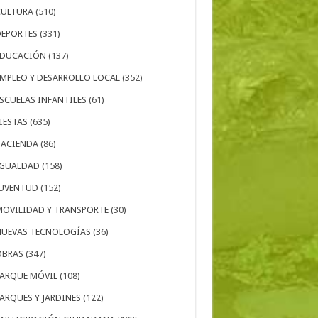
CULTURA
(510)
DEPORTES
(331)
EDUCACIÓN
(137)
EMPLEO Y DESARROLLO LOCAL
(352)
ESCUELAS INFANTILES
(61)
IESTAS
(635)
HACIENDA
(86)
IGUALDAD
(158)
JUVENTUD
(152)
MOVILIDAD Y TRANSPORTE
(30)
NUEVAS TECNOLOGÍAS
(36)
OBRAS
(347)
PARQUE MÓVIL
(108)
PARQUES Y JARDINES
(122)