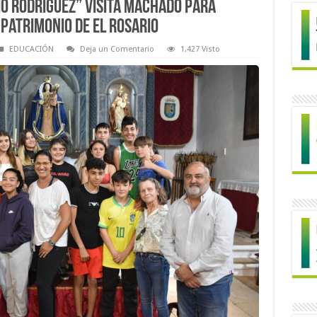
io Rodríguez” visita Machado para
patrimonio de El Rosario
EDUCACIÓN
Deja un Comentario
1,427 Visto