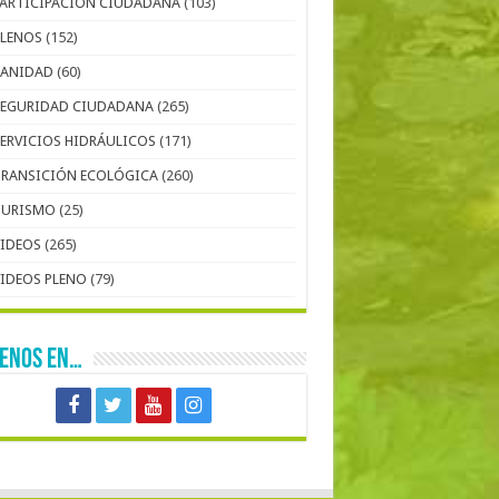
PARTICIPACIÓN CIUDADANA
(103)
PLENOS
(152)
SANIDAD
(60)
SEGURIDAD CIUDADANA
(265)
SERVICIOS HIDRÁULICOS
(171)
TRANSICIÓN ECOLÓGICA
(260)
TURISMO
(25)
VIDEOS
(265)
VIDEOS PLENO
(79)
UENOS EN…