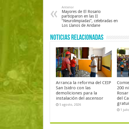
Anterior
Mayores de El Rosario
participaron en las II
“Neurolimpiadas”, celebradas en
Los Llanos de Aridane
Noticias Relacionadas
Arranca la reforma del CEIP
Comie
San Isidro con las
200 ni
demoliciones para la
Rosari
instalación del ascensor
del C
gratu
5 agosto, 2026
1 juli