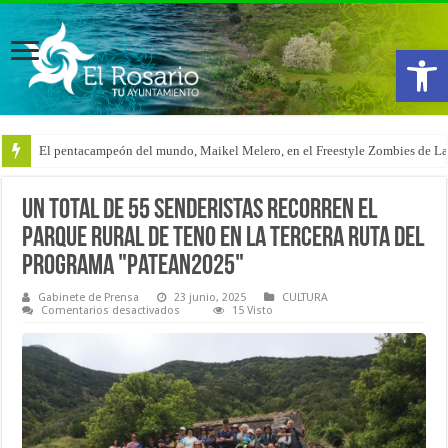
Abrir
El pentacampeón del mundo, Maikel Melero, en el Freestyle Zombies de L
Un total de 55 senderistas recorren el
Parque Rural de Teno en la tercera ruta del
programa "Patean2025"
Gabinete de Prensa
23 junio, 2025
CULTURA
en
Comentarios desactivados
15 Visto
Un
total
de
55
senderistas
recorren
el
Parque
Rural
de