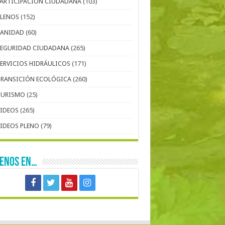
PARTICIPACIÓN CIUDADANA
(103)
PLENOS
(152)
SANIDAD
(60)
SEGURIDAD CIUDADANA
(265)
SERVICIOS HIDRÁULICOS
(171)
TRANSICIÓN ECOLÓGICA
(260)
TURISMO
(25)
VIDEOS
(265)
VIDEOS PLENO
(79)
UENOS EN…