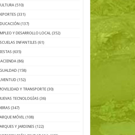
CULTURA
(510)
DEPORTES
(331)
EDUCACIÓN
(137)
EMPLEO Y DESARROLLO LOCAL
(352)
ESCUELAS INFANTILES
(61)
IESTAS
(635)
HACIENDA
(86)
IGUALDAD
(158)
JUVENTUD
(152)
MOVILIDAD Y TRANSPORTE
(30)
NUEVAS TECNOLOGÍAS
(36)
OBRAS
(347)
PARQUE MÓVIL
(108)
PARQUES Y JARDINES
(122)