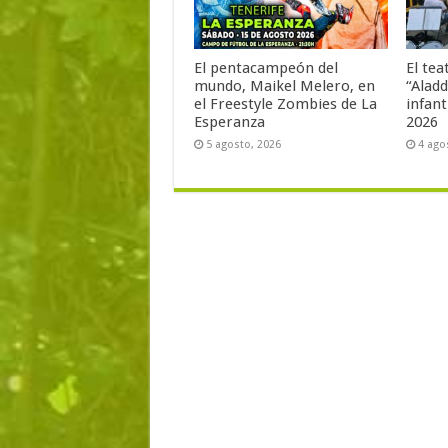
El pentacampeón del
El tea
mundo, Maikel Melero, en
“Aladd
el Freestyle Zombies de La
infant
Esperanza
2026
5 agosto, 2026
4 ago