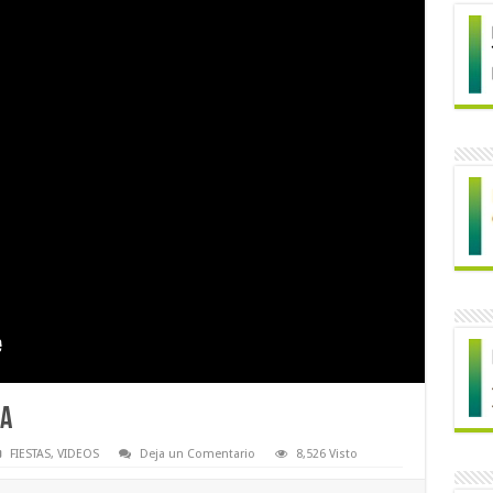
ZA
FIESTAS
,
VIDEOS
Deja un Comentario
8,526 Visto