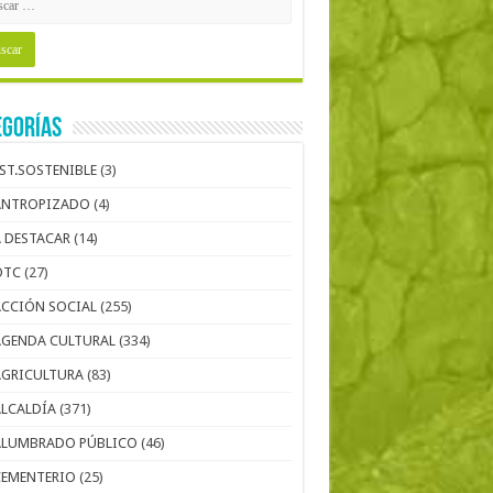
egorías
EST.SOSTENIBLE
(3)
ANTROPIZADO
(4)
A DESTACAR
(14)
OTC
(27)
ACCIÓN SOCIAL
(255)
AGENDA CULTURAL
(334)
AGRICULTURA
(83)
ALCALDÍA
(371)
ALUMBRADO PÚBLICO
(46)
CEMENTERIO
(25)