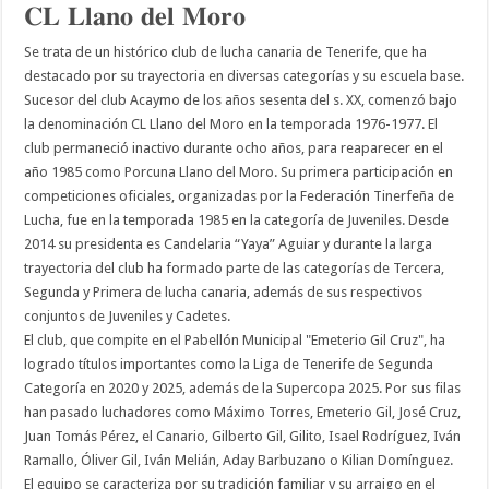
𝐂𝐋 𝐋𝐥𝐚𝐧𝐨 𝐝𝐞𝐥 𝐌𝐨𝐫𝐨
Se trata de un histórico club de lucha canaria de Tenerife, que ha
destacado por su trayectoria en diversas categorías y su escuela base.
Sucesor del club Acaymo de los años sesenta del s. XX, comenzó bajo
la denominación CL Llano del Moro en la temporada 1976-1977. El
club permaneció inactivo durante ocho años, para reaparecer en el
año 1985 como Porcuna Llano del Moro. Su primera participación en
competiciones oficiales, organizadas por la Federación Tinerfeña de
Lucha, fue en la temporada 1985 en la categoría de Juveniles. Desde
2014 su presidenta es Candelaria “Yaya” Aguiar y durante la larga
trayectoria del club ha formado parte de las categorías de Tercera,
Segunda y Primera de lucha canaria, además de sus respectivos
conjuntos de Juveniles y Cadetes.
El club, que compite en el Pabellón Municipal "Emeterio Gil Cruz", ha
logrado títulos importantes como la Liga de Tenerife de Segunda
Categoría en 2020 y 2025, además de la Supercopa 2025. Por sus filas
han pasado luchadores como Máximo Torres, Emeterio Gil, José Cruz,
Juan Tomás Pérez, el Canario, Gilberto Gil, Gilito, Isael Rodríguez, Iván
Ramallo, Óliver Gil, Iván Melián, Aday Barbuzano o Kilian Domínguez.
El equipo se caracteriza por su tradición familiar y su arraigo en el