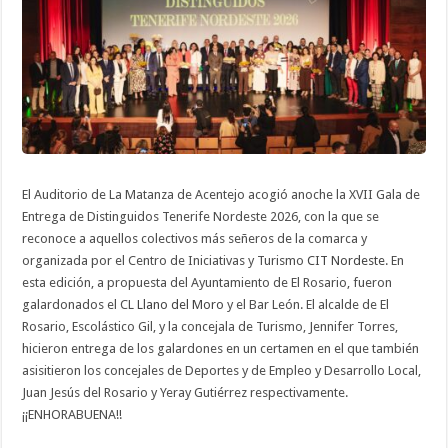
en
los
XVII
Premios
Distinguidos
Nordeste
2026
El Auditorio de La Matanza de Acentejo acogió anoche la XVII Gala de
Entrega de Distinguidos Tenerife Nordeste 2026, con la que se
reconoce a aquellos colectivos más señeros de la comarca y
organizada por el Centro de Iniciativas y Turismo
CIT Nordeste
. En
esta edición, a propuesta del Ayuntamiento de El Rosario, fueron
galardonados el CL
Llano del Moro
y el Bar León. El alcalde de El
Rosario, Escolástico Gil, y la concejala de Turismo, Jennifer Torres,
hicieron entrega de los galardones en un certamen en el que también
asisitieron los concejales de Deportes y de Empleo y Desarrollo Local,
Juan Jesús del Rosario y Yeray Gutiérrez respectivamente.
¡¡ENHORABUENA!!