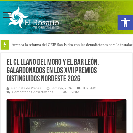
Abrir
Arranca la reforma del CEIP San Isidro con las demoliciones para la instala
El CL Llano del Moro y el Bar León,
galardonados en los XVII Premios
Distinguidos Nordeste 2026
Gabinete de Prensa
8 mayo, 2026
TURISMO
en
Comentarios desactivados
3 Visto
El
CL
Llano
del
Moro
y
el
Bar
León,
galardonados