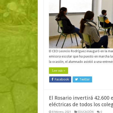
El CEO Leoncio Rodríguez inauguró en la mañ
emisora escolar que ha puesto en marcha la d
la ocasión, el alumnado asistió a una entre
Leer más »
Facebook
Twitter
El Rosario invertirá 42.600 
eléctricas de todos los cole
8 febrero, 2021
EDUCACIÓN
0