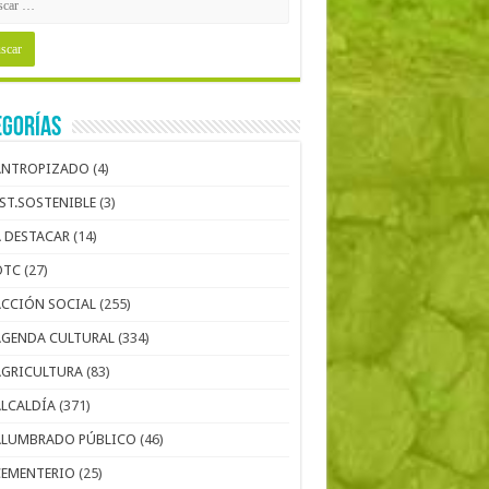
egorías
ANTROPIZADO
(4)
EST.SOSTENIBLE
(3)
A DESTACAR
(14)
OTC
(27)
ACCIÓN SOCIAL
(255)
AGENDA CULTURAL
(334)
AGRICULTURA
(83)
ALCALDÍA
(371)
ALUMBRADO PÚBLICO
(46)
CEMENTERIO
(25)