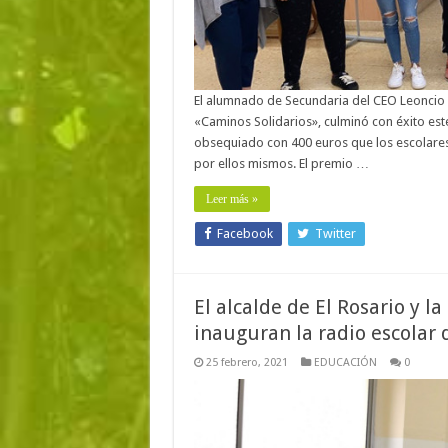
El alumnado de Secundaria del CEO Leoncio Ro
«Caminos Solidarios», culminó con éxito este
obsequiado con 400 euros que los escolares 
por ellos mismos. El premio …
Leer más »
Facebook
Twitter
El alcalde de El Rosario y 
inauguran la radio escolar
25 febrero, 2021
EDUCACIÓN
0