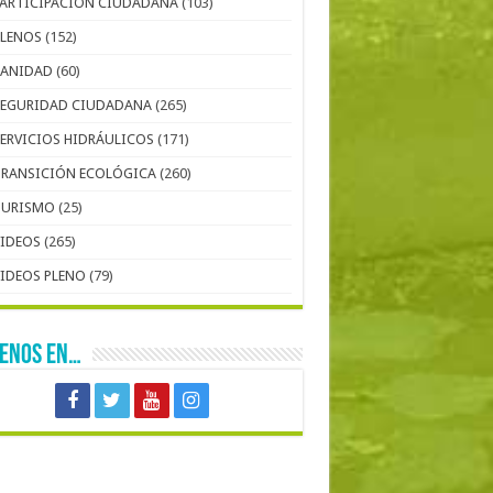
PARTICIPACIÓN CIUDADANA
(103)
PLENOS
(152)
SANIDAD
(60)
SEGURIDAD CIUDADANA
(265)
SERVICIOS HIDRÁULICOS
(171)
TRANSICIÓN ECOLÓGICA
(260)
TURISMO
(25)
VIDEOS
(265)
VIDEOS PLENO
(79)
UENOS EN…