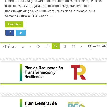
centro, oferta una gran variedad de actos, con especial hincapié en las
tradiciones. La Concejalía de Educación del Ayuntamiento de El
Rosario, que dirige el edil Fidel Vázquez, traslada la iniciativa de la
Semana Cultural al CEO Leoncio …
Leer más »
12
« Primera
...
«
10
11
13
14
»
Página 12 de14