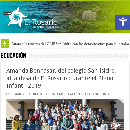
Abrir
Arranca la reforma del CEIP San Isidro con las demoliciones para la instala
EDUCACIÓN
Amanda Bennasar, del colegio San Isidro,
alcaldesa de El Rosario durante el Pleno
Infantil 2019
10 abril, 2019
EDUCACIÓN
,
PARTICIPACIÓN CIUDADANA
0