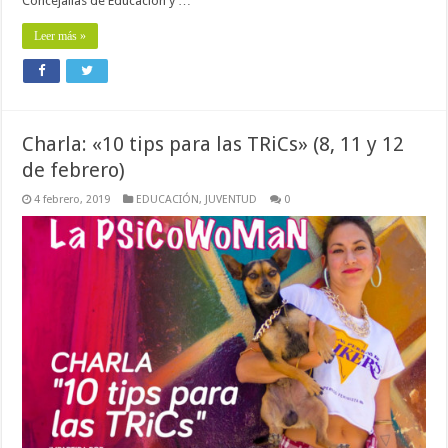
Concejalías de Educación y …
Leer más »
Charla: «10 tips para las TRiCs» (8, 11 y 12
de febrero)
4 febrero, 2019
EDUCACIÓN
,
JUVENTUD
0