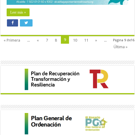
Leer más »
9
« Primera
...
«
7
8
10
11
»
...
Página 9 de16
Última »