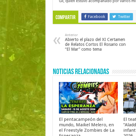
Gil, quien estuvo acompañado por varios mi
Facebook
Twitter
Compartir
Anterior
Abierto el plazo del XI Certamen
de Relatos Cortos El Rosario con
“El Mar” como tema
Noticias Relacionadas
El pentacampeón del
El tea
mundo, Maikel Melero, en
“Aladd
el Freestyle Zombies de La
infant
Esperanza
2026