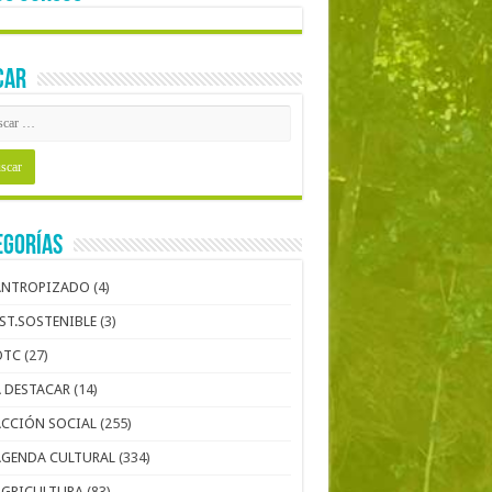
CAR
EGORÍAS
ANTROPIZADO
(4)
EST.SOSTENIBLE
(3)
OTC
(27)
A DESTACAR
(14)
ACCIÓN SOCIAL
(255)
AGENDA CULTURAL
(334)
AGRICULTURA
(83)