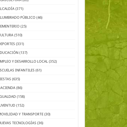
ALCALDÍA
(371)
ALUMBRADO PÚBLICO
(46)
CEMENTERIO
(25)
CULTURA
(510)
DEPORTES
(331)
EDUCACIÓN
(137)
EMPLEO Y DESARROLLO LOCAL
(352)
ESCUELAS INFANTILES
(61)
IESTAS
(635)
HACIENDA
(86)
IGUALDAD
(158)
JUVENTUD
(152)
MOVILIDAD Y TRANSPORTE
(30)
NUEVAS TECNOLOGÍAS
(36)