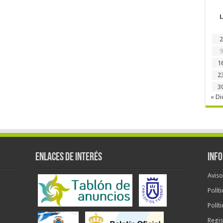
L
2
9
1
2
3
« Di
ENLACES DE INTERÉS
INF
Aviso
Polít
Polít
Regis