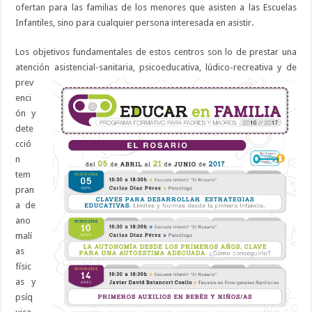
ofertan para las familias de los menores que asisten a las Escuelas
Infantiles, sino para cualquier persona interesada en asistir.
Los objetivos fundamentales de estos centros son lo de prestar una
atención asistencial-sani
taria, psicoeducativa, lúdico-recreativa y de
prev
enci
ón y
dete
cció
n
tem
pran
a de
ano
malí
as
físic
as y
psíq