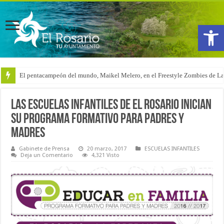
Abrir
El pentacampeón del mundo, Maikel Melero, en el Freestyle Zombies de L
Las Escuelas Infantiles de El Rosario inician
su Programa Formativo para Padres y
Madres
Gabinete de Prensa
20 marzo, 2017
ESCUELAS INFANTILES
Deja un Comentario
4,321 Visto