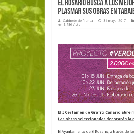
El Rosario busca a los mejo
plasmar sus obras en Tabai
Gabinete de Prensa
31 mayo, 2017
3,786 Visto
El I Certamen de Grafiti Canario abre m
Las obras seleccionadas decorarán la c
El Ayuntamiento de El Rosario, a través de la