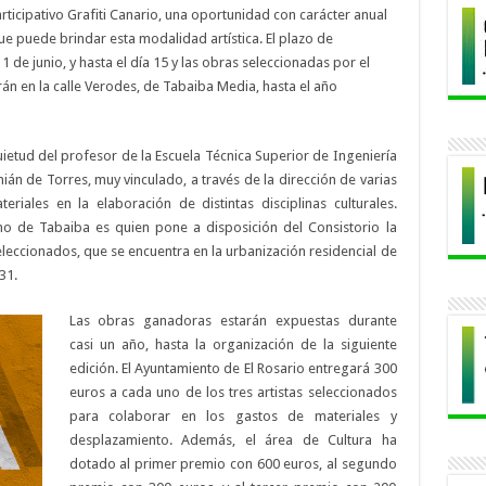
articipativo Grafiti Canario, una oportunidad con carácter anual
e puede brindar esta modalidad artística. El plazo de
e junio, y hasta el día 15 y las obras seleccionadas por el
án en la calle Verodes, de Tabaiba Media, hasta el año
uietud del profesor de la Escuela Técnica Superior de Ingeniería
án de Torres, muy vinculado, a través de la dirección de varias
eriales en la elaboración de distintas disciplinas culturales.
ino de Tabaiba es quien pone a disposición del Consistorio la
leccionados, que se encuentra en la urbanización residencial de
31.
Las obras ganador
as estarán expuestas durante
casi un año, hasta la organización de la siguiente
edición. El Ayuntamiento de El Rosario entregará 300
euros a cada uno de los tres artistas seleccionados
para colaborar en los gastos de materiales y
desplazamiento. Además, el área de Cultura ha
dotado al primer premio con 600 euros, al segundo