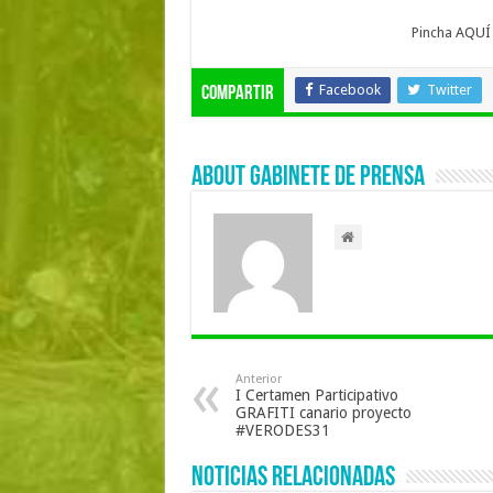
Pincha
AQUÍ
Facebook
Twitter
Compartir
About Gabinete de Prensa
Anterior
I Certamen Participativo
GRAFITI canario proyecto
#VERODES31
Noticias Relacionadas