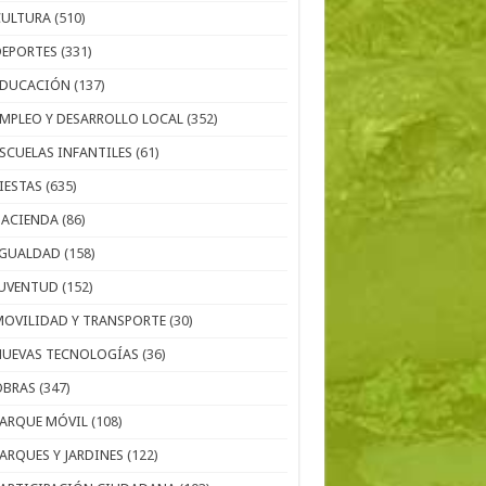
CULTURA
(510)
DEPORTES
(331)
EDUCACIÓN
(137)
EMPLEO Y DESARROLLO LOCAL
(352)
ESCUELAS INFANTILES
(61)
IESTAS
(635)
HACIENDA
(86)
IGUALDAD
(158)
JUVENTUD
(152)
MOVILIDAD Y TRANSPORTE
(30)
NUEVAS TECNOLOGÍAS
(36)
OBRAS
(347)
PARQUE MÓVIL
(108)
PARQUES Y JARDINES
(122)