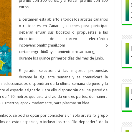
premio con 300 euros, y al tercer premio con 200
euros.
El certamen está abierto a todos los artistas canarios
o residentes en Canarias, quienes para participar
deberán enviar sus bocetos o propuestas a las
direcciones de correo electrónico
inconvencional@gmail.com o
certamengrafiti@ayuntamientoelrosario.org,
durante los quince primeros días del mes de junio.
El jurado seleccionará las mejores propuestas
durante la siguiente semana y se comunicará la
stas seleccionados dispondrán de la última semana de junio y la
bre el espacio asignado. Para ello dispondrán de una pared de
 de 1’70 metros que estará dividida en tres partes, de manera
e 10 metros, aproximadamente, para plasmar su idea.
ntado, se podría optar por conceder a un solo artista (o grupo
os de estos espacios, o incluso los tres. Ello dependerá de la