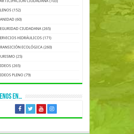
PARTICIPACIÓN CIUDADANA
(103)
PLENOS
(152)
SANIDAD
(60)
SEGURIDAD CIUDADANA
(265)
SERVICIOS HIDRÁULICOS
(171)
TRANSICIÓN ECOLÓGICA
(260)
TURISMO
(25)
VIDEOS
(265)
VIDEOS PLENO
(79)
UENOS EN…