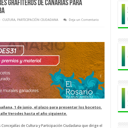
res grafiteros de Canarias para
ba
CULTURA
,
PARTICIPACIÓN CIUDADANA
Deja un Comentario
añana, 1 de junio, el plazo para presentar los bocetos.
alle Verodes hasta el año siguiente.
s Concejalías de Cultura y Participación Ciudadana que dirige el