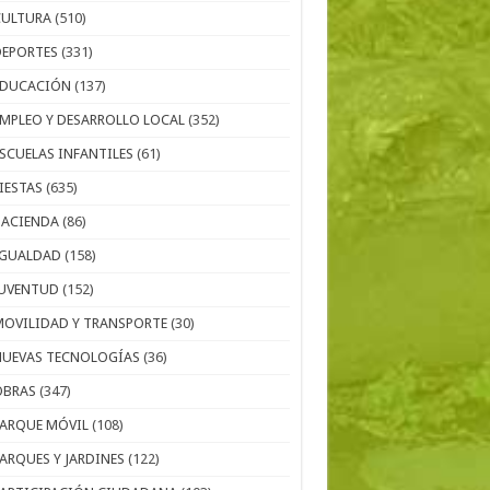
CULTURA
(510)
DEPORTES
(331)
EDUCACIÓN
(137)
EMPLEO Y DESARROLLO LOCAL
(352)
ESCUELAS INFANTILES
(61)
IESTAS
(635)
HACIENDA
(86)
IGUALDAD
(158)
JUVENTUD
(152)
MOVILIDAD Y TRANSPORTE
(30)
NUEVAS TECNOLOGÍAS
(36)
OBRAS
(347)
PARQUE MÓVIL
(108)
PARQUES Y JARDINES
(122)