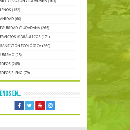
PARTICIPACIÓN CIUDADANA
(103)
PLENOS
(152)
SANIDAD
(60)
SEGURIDAD CIUDADANA
(265)
SERVICIOS HIDRÁULICOS
(171)
TRANSICIÓN ECOLÓGICA
(260)
TURISMO
(25)
VIDEOS
(265)
VIDEOS PLENO
(79)
UENOS EN…