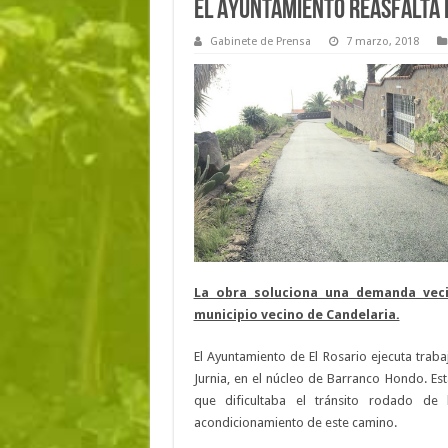
El Ayuntamiento reasfalta 
Gabinete de Prensa
7 marzo, 2018
La obra soluciona una demanda veci
municipio vecino de Candelaria.
El Ayuntamiento de El Rosario ejecuta trab
Jurnia, en el núcleo de Barranco Hondo. Es
que dificultaba el tránsito rodado de
acondicionamiento de este camino.