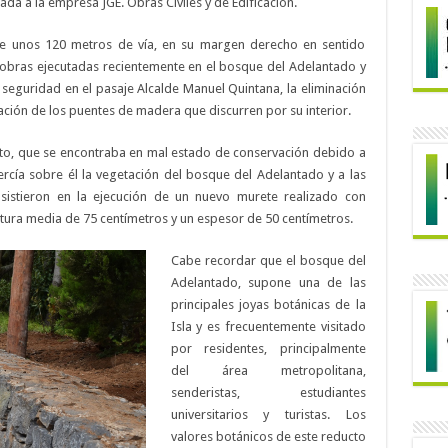
da a la empresa JGE. Obras Civiles y de Edificación.
 de unos 120 metros de vía, en su margen derecho en sentido
 obras ejecutadas recientemente en el bosque del Adelantado y
e seguridad en el pasaje Alcalde Manuel Quintana, la eliminación
ación de los puentes de madera que discurren por su interior.
sto, que se encontraba en mal estado de conservación debido a
rcía sobre él la vegetación del bosque del Adelantado y a las
nsistieron en la ejecución de un nuevo murete realizado con
tura media de 75 centímetros y un espesor de 50 centímetros.
Cabe recordar que el bosque del
Adelantado, supone una de las
principales joyas botánicas de la
Isla y es frecuentemente visitado
por residentes, principalmente
del área metropolitana,
senderistas, estudiantes
universitarios y turistas. Los
valores botánicos de este reducto