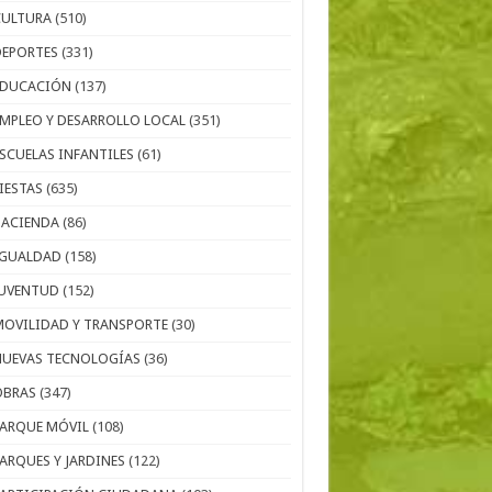
CULTURA
(510)
DEPORTES
(331)
EDUCACIÓN
(137)
EMPLEO Y DESARROLLO LOCAL
(351)
ESCUELAS INFANTILES
(61)
IESTAS
(635)
HACIENDA
(86)
IGUALDAD
(158)
JUVENTUD
(152)
MOVILIDAD Y TRANSPORTE
(30)
NUEVAS TECNOLOGÍAS
(36)
OBRAS
(347)
PARQUE MÓVIL
(108)
PARQUES Y JARDINES
(122)