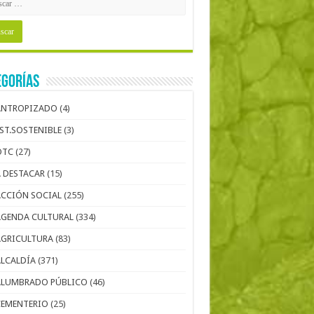
egorías
ANTROPIZADO
(4)
EST.SOSTENIBLE
(3)
OTC
(27)
A DESTACAR
(15)
ACCIÓN SOCIAL
(255)
AGENDA CULTURAL
(334)
AGRICULTURA
(83)
ALCALDÍA
(371)
ALUMBRADO PÚBLICO
(46)
CEMENTERIO
(25)