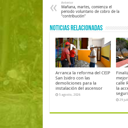
Anterior
Mañana, martes, comienza el
periodo voluntario de cobro de la
“contribución”
Noticias Relacionadas
Arranca la reforma del CEIP
Finali
San Isidro con las
mejor
demoliciones para la
calle 
instalación del ascensor
la acc
segur
5 agosto, 2026
29 jul