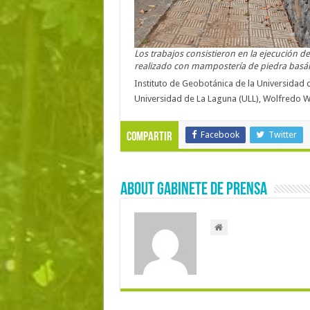
Los trabajos consistieron en la ejecución 
realizado con mampostería de piedra basált
Instituto de Geobotánica de la Universidad d
Universidad de La Laguna (ULL), Wolfredo Wi
Facebook
Twitter
Compartir
About Gabinete de Prensa