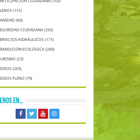
PARTICIPACIÓN CIUDADANA
(103)
PLENOS
(151)
SANIDAD
(60)
SEGURIDAD CIUDADANA
(265)
SERVICIOS HIDRÁULICOS
(171)
TRANSICIÓN ECOLÓGICA
(260)
TURISMO
(25)
VIDEOS
(265)
VIDEOS PLENO
(79)
UENOS EN…