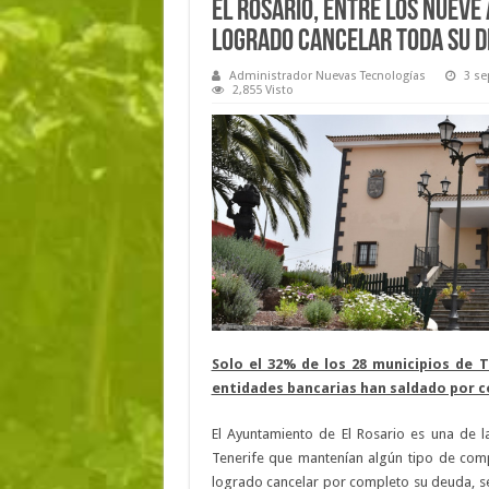
El Rosario, entre los nueve
logrado cancelar toda su d
Administrador Nuevas Tecnologías
3 se
2,855 Visto
Solo el 32% de los 28 municipios de 
entidades bancarias han saldado por 
El Ayuntamiento de El Rosario es una de l
Tenerife que mantenían algún tipo de comp
logrado cancelar por completo su deuda, seg