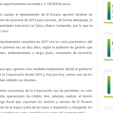
en aquel momento ascendía a 1.118.939’36 euros.
16 cuando el Ayuntamiento de El Rosario aprobó destinar un
te de tesorería de 2015 para cancelar, de forma anticipada, la
entidades bancarias La Caixa y Banco Santander, por lo que la
r cero.
l Ayuntamiento cumpliera en 2017 con los cinco parámetros del
r primera vez en diez años, según la auditoría de gestión que
neto, endeudamiento a largo plazo, remanente de tesorería,
staca que «gracias a las medidas implantadas desde el gobierno
de la Corporación desde 2015 y, hoy por hoy, somos uno de los
 han saldado sus deudas».
tión económica de la Corporación nos ha permitido, no solo
 dos operaciones de crédito, sino, además, realizar, al mismo
rga fiscal que soportan los vecinos y vecinas de El Rosario
ión en la mayor parte de las tasas e impuestos y rebajando los
cos establecen como asumibles por parte del Ayuntamiento”.