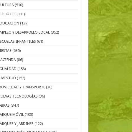
CULTURA
(510)
DEPORTES
(331)
EDUCACIÓN
(137)
EMPLEO Y DESARROLLO LOCAL
(352)
ESCUELAS INFANTILES
(61)
IESTAS
(635)
HACIENDA
(86)
IGUALDAD
(158)
JUVENTUD
(152)
MOVILIDAD Y TRANSPORTE
(30)
NUEVAS TECNOLOGÍAS
(36)
OBRAS
(347)
PARQUE MÓVIL
(108)
PARQUES Y JARDINES
(122)