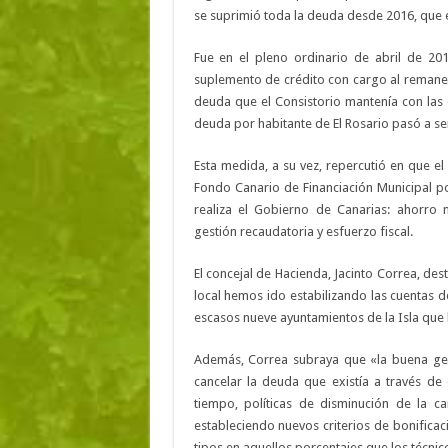
se suprimió toda la deuda desde 2016, que 
Fue en el pleno ordinario de abril de 20
suplemento de crédito con cargo al remanen
deuda que el Consistorio mantenía con las 
deuda por habitante de El Rosario pasó a se
Esta medida, a su vez, repercutió en que e
Fondo Canario de Financiación Municipal po
realiza el Gobierno de Canarias: ahorro 
gestión recaudatoria y esfuerzo fiscal.
El concejal de Hacienda, Jacinto Correa, de
local hemos ido estabilizando las cuentas 
escasos nueve ayuntamientos de la Isla que
Además, Correa subraya que «la buena ges
cancelar la deuda que existía a través de
tiempo, políticas de disminución de la ca
estableciendo nuevos criterios de bonificac
tipos en aquellos porcentajes que los técni