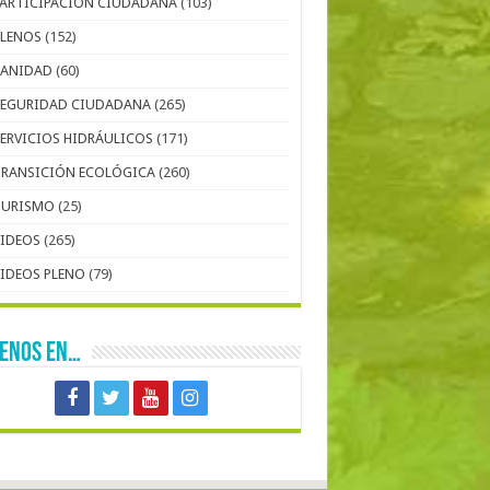
PARTICIPACIÓN CIUDADANA
(103)
PLENOS
(152)
SANIDAD
(60)
SEGURIDAD CIUDADANA
(265)
SERVICIOS HIDRÁULICOS
(171)
TRANSICIÓN ECOLÓGICA
(260)
TURISMO
(25)
VIDEOS
(265)
VIDEOS PLENO
(79)
UENOS EN…