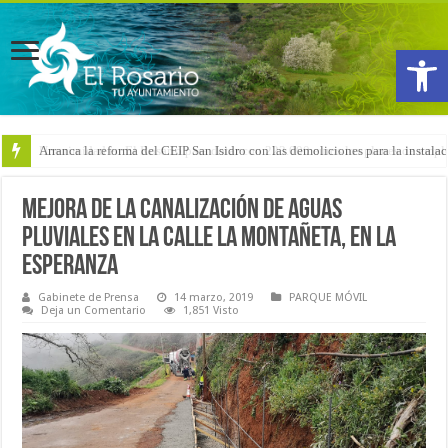
Abrir
Arranca la reforma del CEIP San Isidro con las demoliciones para la instala
Mejora de la canalización de aguas
pluviales en la calle La Montañeta, en La
Esperanza
Gabinete de Prensa
14 marzo, 2019
PARQUE MÓVIL
Deja un Comentario
1,851 Visto