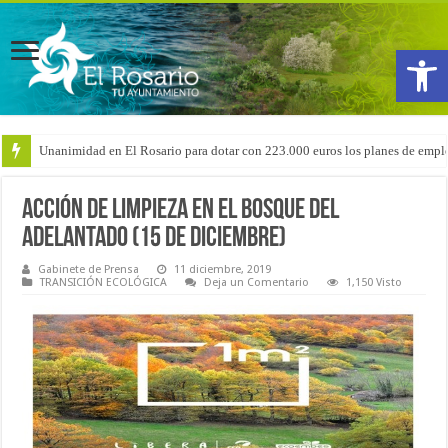
Abrir
Unanimidad en El Rosario para dotar con 223.000 euros los planes de emple
Arranca la reforma del CEIP San Isidro con las demoliciones para la instala
Acción de limpieza en el bosque del
Adelantado (15 de diciembre)
Gabinete de Prensa
11 diciembre, 2019
TRANSICIÓN ECOLÓGICA
Deja un Comentario
1,150 Visto