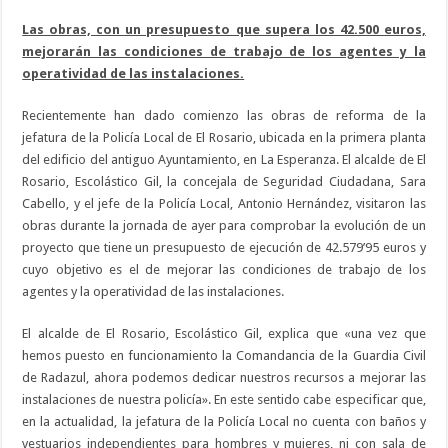
Las obras, con un presupuesto que supera los 42.500 euros,
mejorarán las condiciones de trabajo de los agentes y la
operatividad de las instalaciones.
Recientemente han dado comienzo las obras de reforma de la
jefatura de la Policía Local de El Rosario, ubicada en la primera planta
del edificio del antiguo Ayuntamiento, en La Esperanza. El alcalde de El
Rosario, Escolástico Gil, la concejala de Seguridad Ciudadana, Sara
Cabello, y el jefe de la Policía Local, Antonio Hernández, visitaron las
obras durante la jornada de ayer para comprobar la evolución de un
proyecto que tiene un presupuesto de ejecución de 42.579’95 euros y
cuyo objetivo es el de mejorar las condiciones de trabajo de los
agentes y la operatividad de las instalaciones.
El alcalde de El Rosario, Escolástico Gil, explica que «una vez que
hemos puesto en funcionamiento la Comandancia de la Guardia Civil
de Radazul, ahora podemos dedicar nuestros recursos a mejorar las
instalaciones de nuestra policía». En este sentido cabe especificar que,
en la actualidad, la jefatura de la Policía Local no cuenta con baños y
vestuarios independientes para hombres y mujeres, ni con sala de