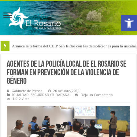
Abrir
Arranca la reforma del CEIP San Isidro con las demoliciones para la instala
Agentes de la Policía Local de El Rosario se
forman en prevención de la violencia de
género
Gabinete de Prensa
20 octubre, 2020
IGUALDAD
,
SEGURIDAD CIUDADANA
Deja un Comentario
1,012 Visto