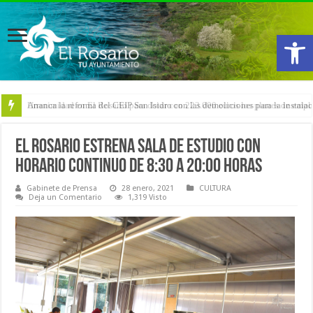
Abrir
Arranca la reforma del CEIP San Isidro con las demoliciones para la instala
El Rosario estrena Sala de Estudio con
horario continuo de 8:30 a 20:00 horas
Gabinete de Prensa
28 enero, 2021
CULTURA
Deja un Comentario
1,319 Visto