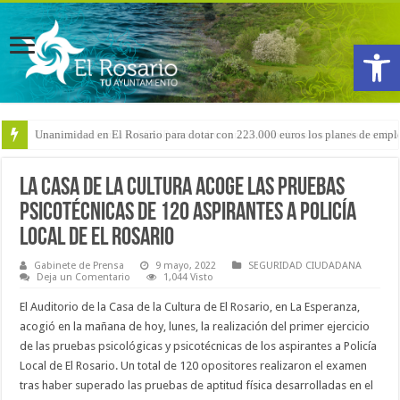
Abrir
Arranca la reforma del CEIP San Isidro con las demoliciones para la instala
La Casa de la Cultura acoge las pruebas
psicotécnicas de 120 aspirantes a Policía
Local de El Rosario
Gabinete de Prensa
9 mayo, 2022
SEGURIDAD CIUDADANA
Deja un Comentario
1,044 Visto
El Auditorio de la Casa de la Cultura de El Rosario, en La Esperanza,
acogió en la mañana de hoy, lunes, la realización del primer ejercicio
de las pruebas psicológicas y psicotécnicas de los aspirantes a Policía
Local de El Rosario. Un total de 120 opositores realizaron el examen
tras haber superado las pruebas de aptitud física desarrolladas en el