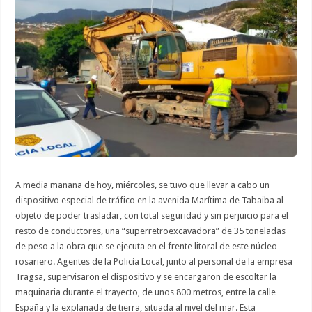
una
“superretro
a
la
obra
del
frente
litoral
A media mañana de hoy, miércoles, se tuvo que llevar a cabo un
dispositivo especial de tráfico en la avenida Marítima de Tabaiba al
objeto de poder trasladar, con total seguridad y sin perjuicio para el
resto de conductores, una “superretroexcavadora” de 35 toneladas
de peso a la obra que se ejecuta en el frente litoral de este núcleo
rosariero. Agentes de la Policía Local, junto al personal de la empresa
Tragsa, supervisaron el dispositivo y se encargaron de escoltar la
maquinaria durante el trayecto, de unos 800 metros, entre la calle
España y la explanada de tierra, situada al nivel del mar. Esta