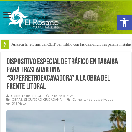
Abrir
Arranca la reforma del CEIP San Isidro con las demoliciones para la instala
Dispositivo especial de tráfico en Tabaiba
para trasladar una
“superretroexcavadora” a la obra del
frente litoral
Gabinete de Prensa
7 febrero, 2024
en
OBRAS
,
SEGURIDAD CIUDADANA
Comentarios desactivados
Dispositivo
312 Visto
especial
de
tráfico
en
Tabaiba
para
trasladar