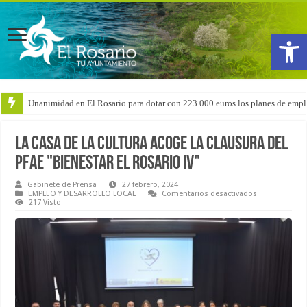
Abrir
Unanimidad en El Rosario para dotar con 223.000 euros los planes de emple
Arranca la reforma del CEIP San Isidro con las demoliciones para la instala
La Casa de la Cultura acoge la clausura del
PFAE "Bienestar El Rosario IV"
Gabinete de Prensa
27 febrero, 2024
en
EMPLEO Y DESARROLLO LOCAL
Comentarios desactivados
La
217 Visto
Casa
de
la
Cultura
acoge
la
clausura
del
PFAE
"Bienestar
El