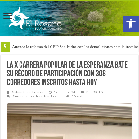
Abrir
Arranca la reforma del CEIP San Isidro con las demoliciones para la instala
La X Carrera Popular de La Esperanza bate
su récord de participación con 308
corredores inscritos hasta hoy
Gabinete de Prensa
12 julio, 2024
DEPORTES
en
Comentarios desactivados
16 Visto
La
X
Carrera
Popular
de
La
Esperanza
bate
su
récord