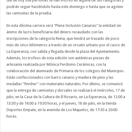
día de hoy 308 personas se han inscrito en alguna de sus categorías y
podrán seguir haciéndolo hasta este domingo o hasta que se agoten
las camisetas de la prueba.
En esta décima carrera será "Plena Inclusión Canarias" la entidad sin
ánimo de lucro beneficiaria del dinero recaudado con las
inscripciones de la categoría Reina, que tendrá un trazado de poco
más de cinco kilómetros a través de un circuito urbano por el casco de
La Esperanza, con salida y llegada desde la plaza del Ayuntamiento.
Además, los trofeos de esta edición son auténticas piezas de
artesanía realizada por Mónica Perdomo Cerámicas, con la
colaboración del alumnado de Primaria de los colegios del Municipio.
Están confeccionados con barro canario y madera de pino y las
medallas “finisher” con materiales naturales. Por último, se comunicó
que la entrega de camisetas y dorsales se realizará el miércoles, 17 de
julio, en la Casa de la Cultura de El Rosario, en La Esperanza, de 12:00 a
13:30 y de 16:00 a 19:30 horas, y el jueves, 18 de julio, en la tienda
Deportes Empate, en la avenida de Los Majuelos, de 17:30 a 20:00
horas.