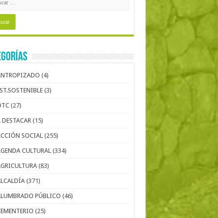
egorías
ANTROPIZADO
(4)
EST.SOSTENIBLE
(3)
OTC
(27)
A DESTACAR
(15)
ACCIÓN SOCIAL
(255)
AGENDA CULTURAL
(334)
AGRICULTURA
(83)
ALCALDÍA
(371)
ALUMBRADO PÚBLICO
(46)
CEMENTERIO
(25)