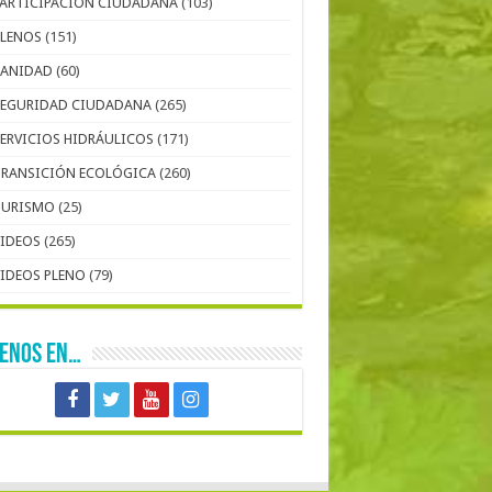
PARTICIPACIÓN CIUDADANA
(103)
PLENOS
(151)
SANIDAD
(60)
SEGURIDAD CIUDADANA
(265)
SERVICIOS HIDRÁULICOS
(171)
TRANSICIÓN ECOLÓGICA
(260)
TURISMO
(25)
VIDEOS
(265)
VIDEOS PLENO
(79)
UENOS EN…