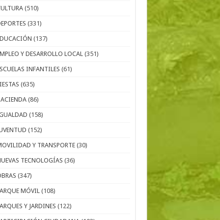
CULTURA
(510)
DEPORTES
(331)
EDUCACIÓN
(137)
EMPLEO Y DESARROLLO LOCAL
(351)
ESCUELAS INFANTILES
(61)
IESTAS
(635)
HACIENDA
(86)
IGUALDAD
(158)
JUVENTUD
(152)
MOVILIDAD Y TRANSPORTE
(30)
NUEVAS TECNOLOGÍAS
(36)
OBRAS
(347)
PARQUE MÓVIL
(108)
PARQUES Y JARDINES
(122)