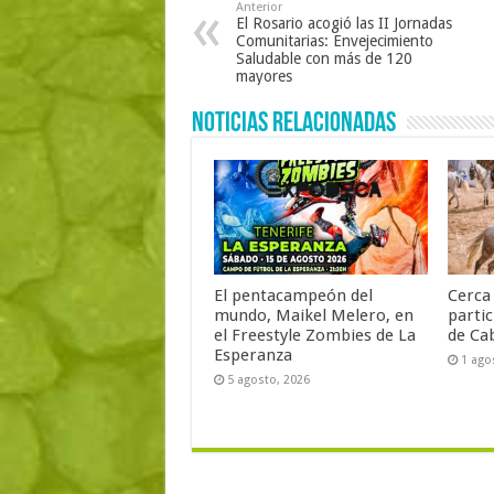
Anterior
El Rosario acogió las II Jornadas
Comunitarias: Envejecimiento
Saludable con más de 120
mayores
Noticias Relacionadas
El pentacampeón del
Cerca 
mundo, Maikel Melero, en
partic
el Freestyle Zombies de La
de Ca
Esperanza
1 ago
5 agosto, 2026