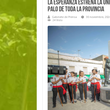
La Esperanza estrena la úni
palo de toda la provincia
Gabinete de Prensa
30 noviembre, 202
24 Visto