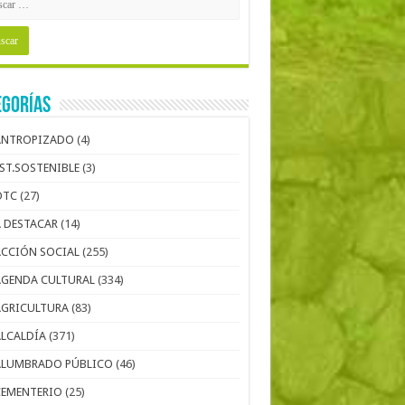
egorías
ANTROPIZADO
(4)
EST.SOSTENIBLE
(3)
OTC
(27)
A DESTACAR
(14)
ACCIÓN SOCIAL
(255)
AGENDA CULTURAL
(334)
AGRICULTURA
(83)
ALCALDÍA
(371)
ALUMBRADO PÚBLICO
(46)
CEMENTERIO
(25)