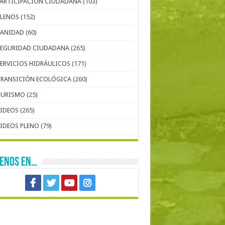
PARTICIPACIÓN CIUDADANA
(103)
PLENOS
(152)
SANIDAD
(60)
SEGURIDAD CIUDADANA
(265)
SERVICIOS HIDRÁULICOS
(171)
TRANSICIÓN ECOLÓGICA
(260)
TURISMO
(25)
VIDEOS
(265)
VIDEOS PLENO
(79)
UENOS EN…