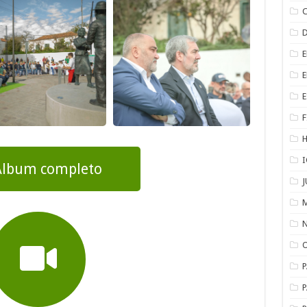
F
lbum completo