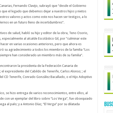
 Canarias, Fernando Clavijo, subrayó que “desde el Gobierno
que el legado que debemos dejar a nuestros hijos y nietos
estros valores y actos como este nos hacen ser testigos, a lo
ernos en un futuro lleno de incertidumbres”.
ivos de salud, habló su hijo y editor de la obra, Teno Osorio,
 especialmente al alcalde Escolástico Gil, por “culminar este
hacer en varias ocasiones anteriores, pero que ahora es
ró su agradecimiento a todos los miembros de la familia “Los
e siempre han considerado un miembro más de su familia”.
encontraron la presidenta de la Federación Canaria de
 el expresidente del Cabildo de Tenerife, Carlos Alonso; ; el
 del CD Tenerife, Conrado González Bacallado, o el Hijo Adoptivo
co, se hizo entrega de varios reconocimientos, entre ellos, al
de con un ejemplar del libro sobre “Los Verga”, fue obsequiado
BUS
ga al palo; y a Antonio Díaz, “El Verga” por su dilatada