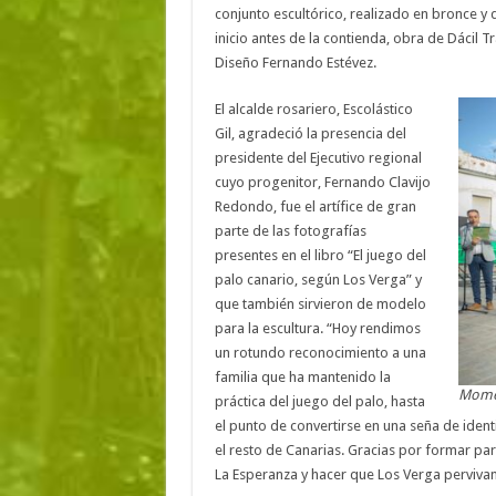
conjunto escultórico, realizado en bronce y 
inicio antes de la contienda, obra de Dácil T
Diseño Fernando Estévez.
El alcalde rosariero, Escolástico
Gil, agradeció la presencia del
presidente del Ejecutivo regional
cuyo progenitor, Fernando Clavijo
Redondo, fue el artífice de gran
parte de las fotografías
presentes en el libro “El juego del
palo canario, según Los Verga” y
que también sirvieron de modelo
para la escultura. “Hoy rendimos
un rotundo reconocimiento a una
familia que ha mantenido la
Momen
práctica del juego del palo, hasta
el punto de convertirse en una seña de ident
el resto de Canarias. Gracias por formar pa
La Esperanza y hacer que Los Verga pervivan