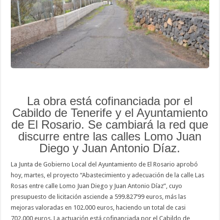
por
700.000
euros
La obra está cofinanciada por el
Cabildo de Tenerife y el Ayuntamiento
de El Rosario. Se cambiará la red que
discurre entre las calles Lomo Juan
Diego y Juan Antonio Díaz.
La Junta de Gobierno Local del Ayuntamiento de El Rosario aprobó
hoy, martes, el proyecto “Abastecimiento y adecuación de la calle Las
Rosas entre calle Lomo Juan Diego y Juan Antonio Díaz”, cuyo
presupuesto de licitación asciende a 599.827’99 euros, más las
mejoras valoradas en 102.000 euros, haciendo un total de casi
702.000 euros. La actuación está cofinanciada por el Cabildo de