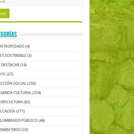
egorías
ANTROPIZADO
(4)
EST.SOSTENIBLE
(3)
A DESTACAR
(14)
OTC
(27)
ACCIÓN SOCIAL
(255)
AGENDA CULTURAL
(334)
AGRICULTURA
(83)
ALCALDÍA
(371)
ALUMBRADO PÚBLICO
(46)
CEMENTERIO
(25)