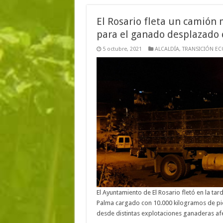
El Rosario fleta un camión 
para el ganado desplazado
5 octubre, 2021
ALCALDÍA
,
TRANSICIÓN E
El Ayuntamiento de El Rosario fletó en la ta
Palma cargado con 10.000 kilogramos de pi
desde distintas explotaciones ganaderas afe