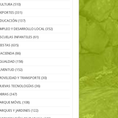
CULTURA
(510)
DEPORTES
(331)
EDUCACIÓN
(137)
EMPLEO Y DESARROLLO LOCAL
(352)
ESCUELAS INFANTILES
(61)
IESTAS
(635)
HACIENDA
(86)
IGUALDAD
(158)
JUVENTUD
(152)
MOVILIDAD Y TRANSPORTE
(30)
NUEVAS TECNOLOGÍAS
(36)
OBRAS
(347)
PARQUE MÓVIL
(108)
PARQUES Y JARDINES
(122)