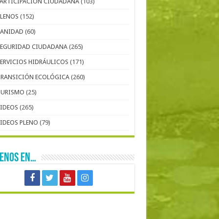
PARTICIPACIÓN CIUDADANA
(103)
PLENOS
(152)
SANIDAD
(60)
SEGURIDAD CIUDADANA
(265)
SERVICIOS HIDRÁULICOS
(171)
TRANSICIÓN ECOLÓGICA
(260)
TURISMO
(25)
VIDEOS
(265)
VIDEOS PLENO
(79)
UENOS EN…