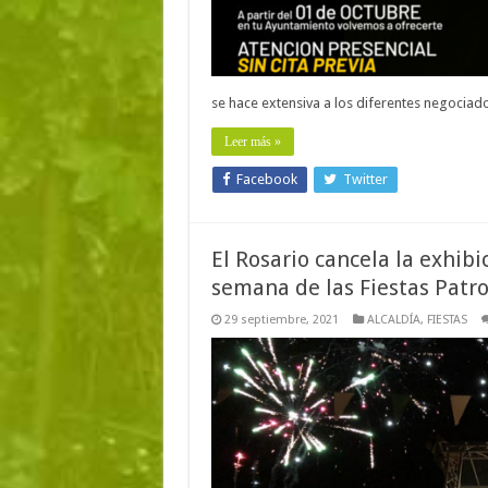
se hace extensiva a los diferentes negociad
Leer más »
Facebook
Twitter
El Rosario cancela la exhibi
semana de las Fiestas Patr
29 septiembre, 2021
ALCALDÍA
,
FIESTAS