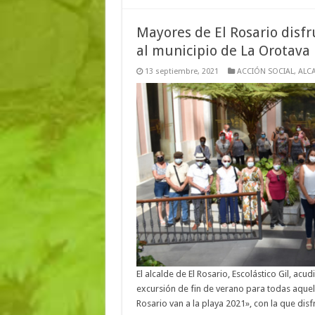
Mayores de El Rosario disfr
al municipio de La Orotava
13 septiembre, 2021
ACCIÓN SOCIAL
,
ALCA
El alcalde de El Rosario, Escolástico Gil, acu
excursión de fin de verano para todas aquel
Rosario van a la playa 2021», con la que dis