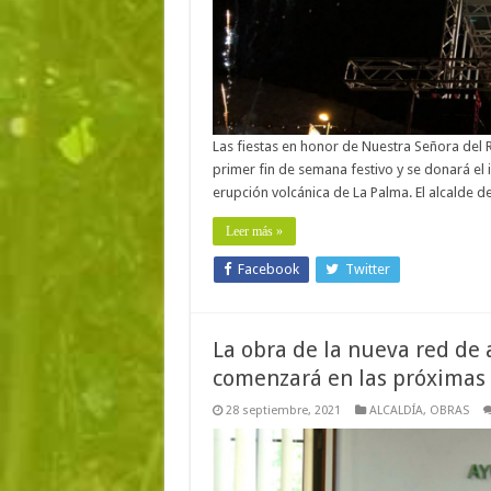
Las fiestas en honor de Nuestra Señora del R
primer fin de semana festivo y se donará el 
erupción volcánica de La Palma. El alcalde de
Leer más »
Facebook
Twitter
La obra de la nueva red de
comenzará en las próximas
28 septiembre, 2021
ALCALDÍA
,
OBRAS