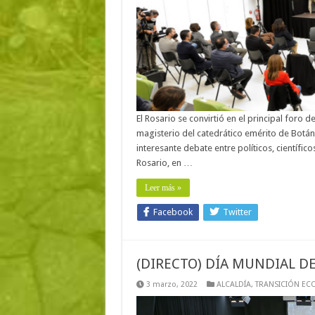
El Rosario se convirtió en el principal foro
magisterio del catedrático emérito de Botán
interesante debate entre políticos, científico
Rosario, en …
Leer más »
Facebook
Twitter
(DIRECTO) DÍA MUNDIAL D
3 marzo, 2022
ALCALDÍA
,
TRANSICIÓN EC