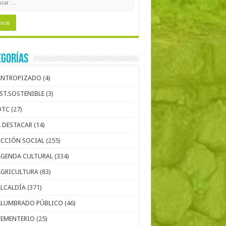
egorías
ANTROPIZADO
(4)
EST.SOSTENIBLE
(3)
OTC
(27)
A DESTACAR
(14)
ACCIÓN SOCIAL
(255)
AGENDA CULTURAL
(334)
AGRICULTURA
(83)
ALCALDÍA
(371)
ALUMBRADO PÚBLICO
(46)
CEMENTERIO
(25)