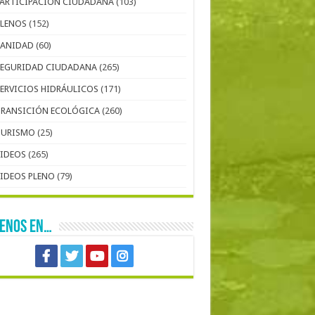
PARTICIPACIÓN CIUDADANA
(103)
PLENOS
(152)
SANIDAD
(60)
SEGURIDAD CIUDADANA
(265)
SERVICIOS HIDRÁULICOS
(171)
TRANSICIÓN ECOLÓGICA
(260)
TURISMO
(25)
VIDEOS
(265)
VIDEOS PLENO
(79)
UENOS EN…