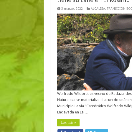
3 marzo, 2022
ALCALDÍA
,
TRANSICIÓN EC
Wolfredo Wildpret es vecino de Radazul desd
Naturaleza se materializa el acuerdo unánim
Municipio.La vía "Catedrático Wolfredo Wildp
Enclavada en La …
Leer más »