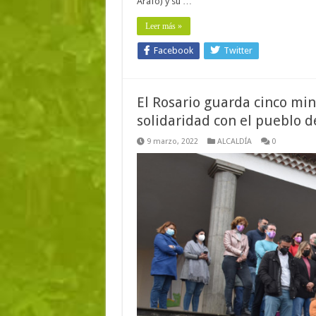
Arafo) y su …
Leer más »
Facebook
Twitter
El Rosario guarda cinco mi
solidaridad con el pueblo d
9 marzo, 2022
ALCALDÍA
0